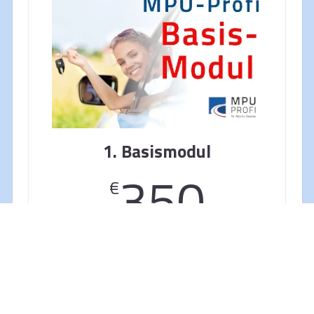
1. Basismodul
350
€
Im Basismodul schulen wir Sie in
den wichtigen Grundalgen für die
erfolgreiche MPU: Wie läuft die