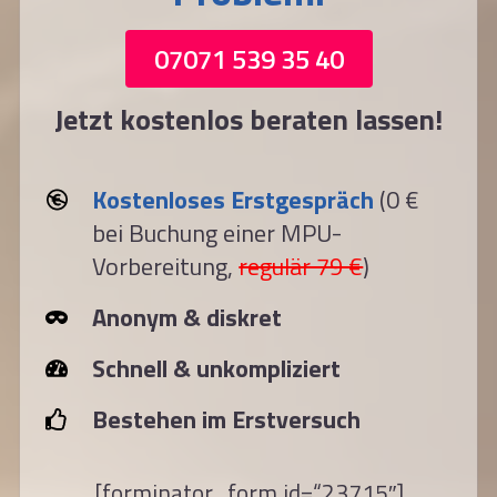
07071 539 35 40
Jetzt kostenlos beraten lassen!
Kostenloses Erstgespräch
(0 €
bei Buchung einer MPU-
Vorbereitung,
regulär 79 €
)
Anonym & diskret
Schnell & unkompliziert
Bestehen im Erstversuch
[forminator_form id=“23715″]